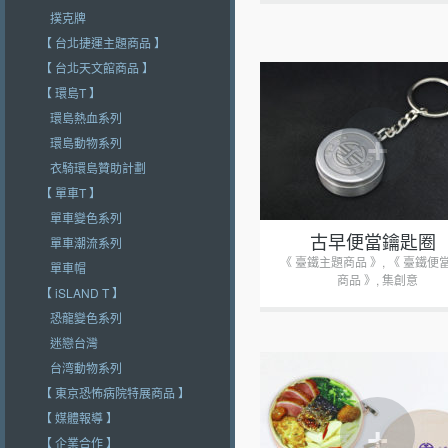
撲克牌
【 台北捷運主題商品 】
【 台北天文館商品 】
【 環島T 】
環島熱血系列
+
環島動物系列
衣騎環島贊助計劃
【 單車T 】
單車變色系列
古早便當鑰匙圈
單車潮流系列
《 臺鐵主題商品 》
,
《 臺鐵便
單車帽
商品 》
,
集創意
【 iSLAND T 】
恐龍變色系列
迷戀台灣
台湾動物系列
【 東京恐怖病院特展商品 】
+
【 媒體報導 】
【 企業合作 】