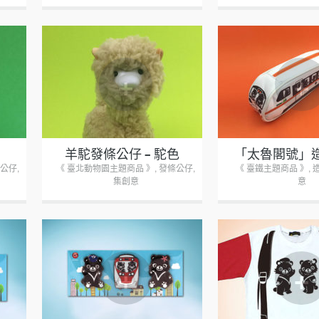
+
+
羊駝發條公仔 – 駝色
「太魯閣號」
公仔
,
《 臺北動物園主題商品 》
,
發條公仔
,
《 臺鐵主題商品 》
,
集創意
意
+
+