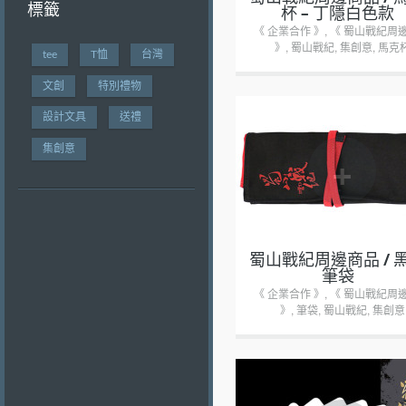
標籤
杯 – 丁隱白色款
《 企業合作 》
,
《 蜀山戰紀周
》
,
蜀山戰紀
,
集創意
,
馬克
tee
T恤
台灣
文創
特別禮物
設計文具
送禮
集創意
+
蜀山戰紀周邊商品 / 
筆袋
《 企業合作 》
,
《 蜀山戰紀周
》
,
筆袋
,
蜀山戰紀
,
集創意