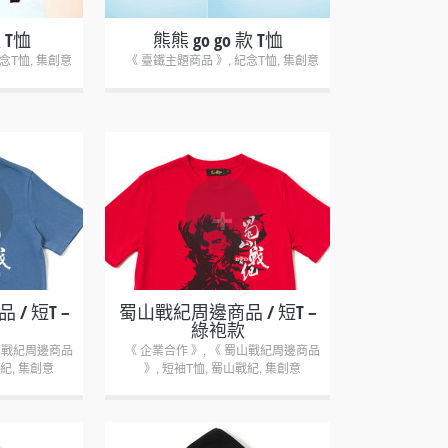
 T恤
熊熊 go go 款 T恤
念T恤
,
集創意
《 臺鐵主題商品 》
,
紀念T恤
,
集創意
+
/ 短T –
蜀山戰紀周邊商品 / 短T –
綠袍款
山戰紀周邊商品
《 企業合作 》
,
《 蜀山戰紀周邊商品
紀
,
集創意
》
,
短袖T恤
,
蜀山戰紀
,
集創意