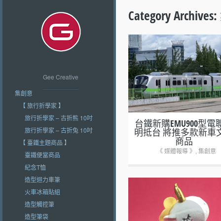
Category Archives:
+
Gee Creative
集創意
【 旅行折學家 】
旅行折學家 – 古折熊 10吋
台鐵新購EMU900型電
旅行折學家 – 古折兔 10吋
明抵台 將推多款新車
商品
【 臺鐵主題商品 】
《 媒體報導 》
,
集創意
臺鐵便當商品
紀念T恤
造型迴力車筆
火車冰箱貼組
造型觸控筆
+
造型筆袋