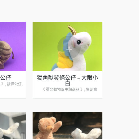
+
條公仔
獨角獸發條公仔 – 大眼小
白
 》
,
發條公仔
,
《 臺北動物園主題商品 》
,
集創意
+