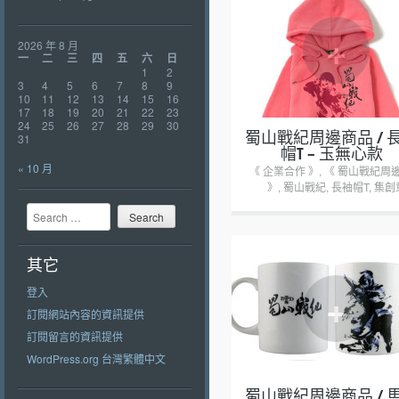
+
2026 年 8 月
一
二
三
四
五
六
日
1
2
3
4
5
6
7
8
9
10
11
12
13
14
15
16
17
18
19
20
21
22
23
24
25
26
27
28
29
30
蜀山戰紀周邊商品 / 
31
帽T – 玉無心款
« 10 月
《 企業合作 》
,
《 蜀山戰紀周
》
,
蜀山戰紀
,
長袖帽T
,
集創
Search
其它
+
登入
訂閱網站內容的資訊提供
訂閱留言的資訊提供
WordPress.org 台灣繁體中文
蜀山戰紀周邊商品 / 