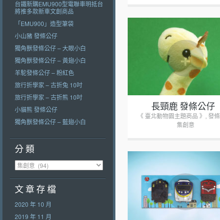
台鐵新購EMU900型電聯車明抵台
將推多款新車文創商品
「EMU900」造型筆袋
小山豬 發條公仔
獨角獸發條公仔 – 大眼小白
+
獨角獸發條公仔 – 黃翅小白
羊駝發條公仔 – 粉紅色
旅行折學家 – 古折兔 10吋
旅行折學家 – 古折熊 10吋
長頸鹿 發條公仔
小貓熊 發條公仔
《 臺北動物園主題商品 》
,
發條
獨角獸發條公仔 – 藍翅小白
集創意
分 類
分 類
+
文 章 存 檔
2020 年 10 月
2019 年 11 月