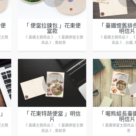
蘭便
「 便當拉鍊包 」花東便
「 臺鐵懷舊排
當款
明信片
當主題
《 臺鐵主題商品 》
,
《 臺鐵便當主題
《 臺鐵主題商品 》
,
《
商品 》
,
集創意
商品 》
,
台鐵
,
+
+
 」
「 花東特蔬便當 」明信
「 喔熊組長臺
片
明信片
當主題
《 臺鐵主題商品 》
,
《 臺鐵便當主題
《 臺鐵便當主題商品 
商品 》
,
集創意
意