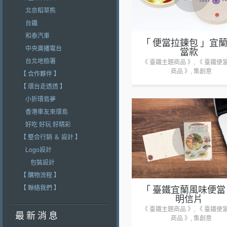
北京稻草熊
台鐵
和泰汽車
「 便當拉鍊包 」宜
中央廣播電台
當款
台北地檢署
《 臺鐵主題商品 》
,
《 臺鐵便
商品 》
,
集創意
【 合作夥伴 】
【 環台走透透 】
小折環島夢
香港車友來環島
好吃 好玩 好精彩
+
【 整合行銷 ＆ 設計 】
Logo設計
包裝設計
【 購物流程 】
【 聯絡我們 】
「 臺鐵宜蘭風味便當
明信片
《 臺鐵主題商品 》
,
《 臺鐵便
最 新 消 息
商品 》
,
集創意