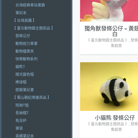
台灣經典車站書籤
筆記本
【 台灣高鐵 】
獨角獸發條公仔 – 黃
【 臺北動物園主題商品 】
白
發條公仔
《 臺北動物園主題商品 》
,
發條
動物迴力車筆
集創意
動物檔案夾
快樂動物系列
貓熊T
陽光變色帽
+
棒球帽
遊園筆記書
【 蜀山戰紀周邊商品 】
短袖T恤
長袖帽T
小貓熊 發條公仔
馬克杯
《 臺北動物園主題商品 》
,
發條
筆袋
集創意
束繩筆記本