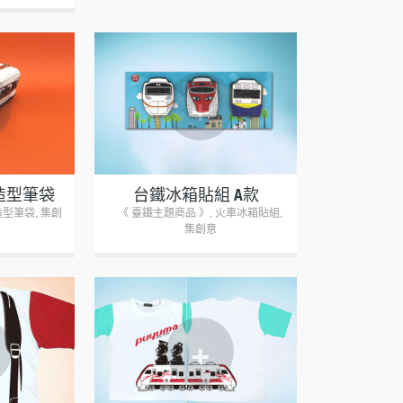
+
造型筆袋
台鐵冰箱貼組 A款
造型筆袋
,
集創
《 臺鐵主題商品 》
,
火車冰箱貼組
,
集創意
+