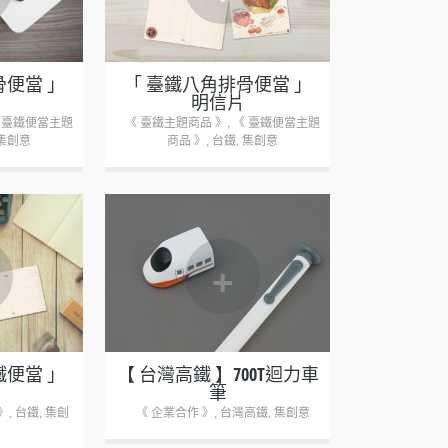
骨便當 」
「 臺鐵八角排骨便當 」
明信片
 臺鐵便當主題
《 臺鐵主題商品 》
,
《 臺鐵便當主題
集創意
商品 》
,
台鐵
,
集創意
+
鐵便當 」
【 台灣高鐵 】700T迴力車
筆
》
,
台鐵
,
集創
《 企業合作 》
,
台灣高鐵
,
集創意