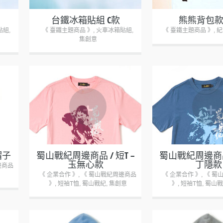
台鐵冰箱貼組 C款
熊熊背包款
貼組
,
《 臺鐵主題商品 》
,
火車冰箱貼組
,
《 臺鐵主題商品 》
,
紀
集創意
+
+
帽子
蜀山戰紀周邊商品 / 短T –
蜀山戰紀周邊商品 
玉無心款
丁隱款
邊商品
《 企業合作 》
,
《 蜀山戰紀周邊商品
《 企業合作 》
,
《 蜀
》
,
短袖T恤
,
蜀山戰紀
,
集創意
》
,
短袖T恤
,
蜀山戰