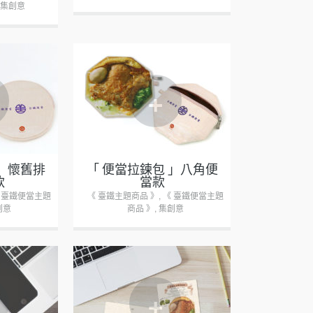
集創意
+
 」懷舊排
「 便當拉鍊包 」八角便
款
當款
 臺鐵便當主題
《 臺鐵主題商品 》
,
《 臺鐵便當主題
創意
商品 》
,
集創意
+