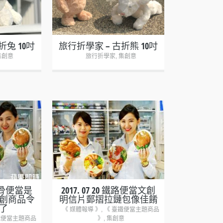
折兔 10吋
旅行折學家 – 古折熊 10吋
集創意
旅行折學家
,
集創意
+
 這排骨便當是
2017. 07 20 鐵路便當文創
創商品令
明信片郵摺拉鏈包像佳餚
了
《 媒體報導 》
,
《 臺鐵便當主題商品
鐵便當主題商品
》
,
集創意