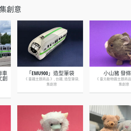
集創意
+
+
聯車
「EMU900」造型筆袋
小山豬 發
文創
《 臺鐵主題商品 》
,
台鐵
,
造型筆袋
,
《 臺北動物園主題商品
集創意
集創意
+
+