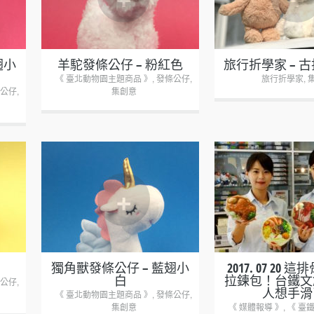
翅小
羊駝發條公仔 – 粉紅色
旅行折學家 – 古
《 臺北動物園主題商品 》
,
發條公仔
,
旅行折學家
,
公仔
,
集創意
+
+
獨角獸發條公仔 – 藍翅小
2017. 07 20
白
拉鍊包！台鐵文
公仔
,
人想手滑
《 臺北動物園主題商品 》
,
發條公仔
,
集創意
《 媒體報導 》
,
《 臺