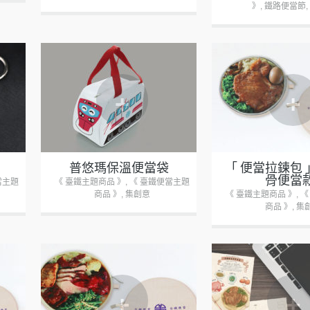
》
,
鐵路便當節
,
+
+
普悠瑪保溫便當袋
「 便當拉鍊包
骨便當
當主題
《 臺鐵主題商品 》
,
《 臺鐵便當主題
商品 》
,
集創意
《 臺鐵主題商品 》
,
《
商品 》
,
集
+
+