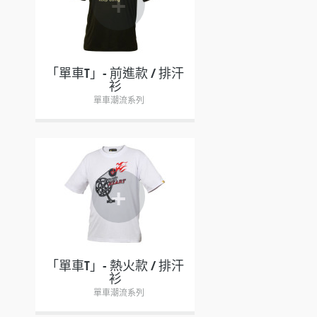
+
「單車T」- 前進款 / 排汗
衫
單車潮流系列
+
「單車T」- 熱火款 / 排汗
衫
單車潮流系列