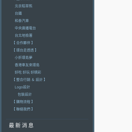
北京稻草熊
台鐵
和泰汽車
中央廣播電台
台北地檢署
【 合作夥伴 】
【 環台走透透 】
小折環島夢
香港車友來環島
好吃 好玩 好精彩
【 整合行銷 ＆ 設計 】
Logo設計
包裝設計
【 購物流程 】
【 聯絡我們 】
最 新 消 息