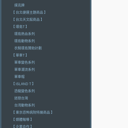
撲克牌
【 台北捷運主題商品 】
【 台北天文館商品 】
【 環島T 】
環島熱血系列
環島動物系列
衣騎環島贊助計劃
【 單車T 】
單車變色系列
單車潮流系列
單車帽
【 iSLAND T 】
恐龍變色系列
迷戀台灣
台湾動物系列
【 東京恐怖病院特展商品 】
【 媒體報導 】
【 企業合作 】