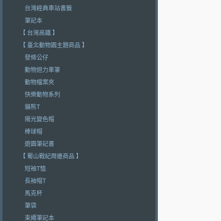
台灣經典車站書籤
筆記本
【 台灣高鐵 】
【 臺北動物園主題商品 】
發條公仔
動物迴力車筆
動物檔案夾
快樂動物系列
貓熊T
陽光變色帽
棒球帽
遊園筆記書
【 蜀山戰紀周邊商品 】
短袖T恤
長袖帽T
馬克杯
筆袋
束繩筆記本