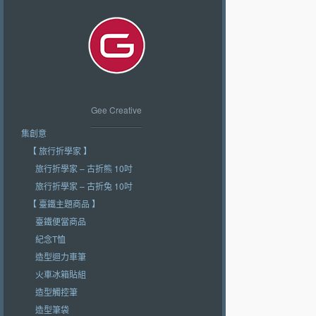
Gee Creative
集創意
【 旅行折學家 】
旅行折學家 – 古折熊 10吋
旅行折學家 – 古折兔 10吋
【 臺鐵主題商品 】
臺鐵便當商品
紀念T恤
造型迴力車筆
火車冰箱貼組
造型觸控筆
造型筆袋