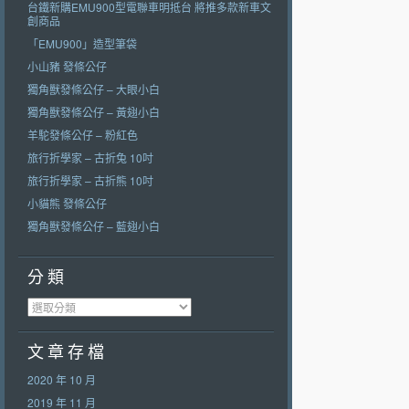
台鐵新購EMU900型電聯車明抵台 將推多款新車文
創商品
「EMU900」造型筆袋
小山豬 發條公仔
獨角獸發條公仔 – 大眼小白
獨角獸發條公仔 – 黃翅小白
羊駝發條公仔 – 粉紅色
旅行折學家 – 古折兔 10吋
旅行折學家 – 古折熊 10吋
小貓熊 發條公仔
獨角獸發條公仔 – 藍翅小白
分 類
分 類
文 章 存 檔
2020 年 10 月
2019 年 11 月