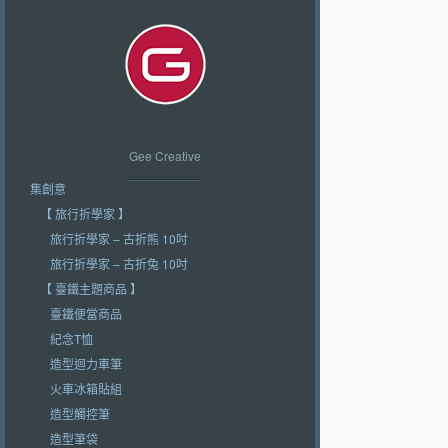
Gee Creative
集創意
【 旅行折學家 】
旅行折學家 – 古折熊 10吋
旅行折學家 – 古折兔 10吋
【 臺鐵主題商品 】
臺鐵便當商品
紀念T恤
造型迴力車筆
火車冰箱貼組
造型觸控筆
造型筆袋