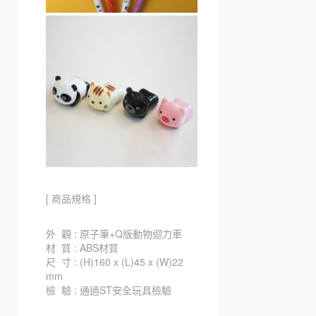
[ 商品規格 ]
外 觀 : 原子筆+Q版動物迴力車
材 質 : ABS材質
尺 寸 : (H)160 x (L)45 x (W)22
mm
檢 驗 : 通過ST安全玩具檢驗