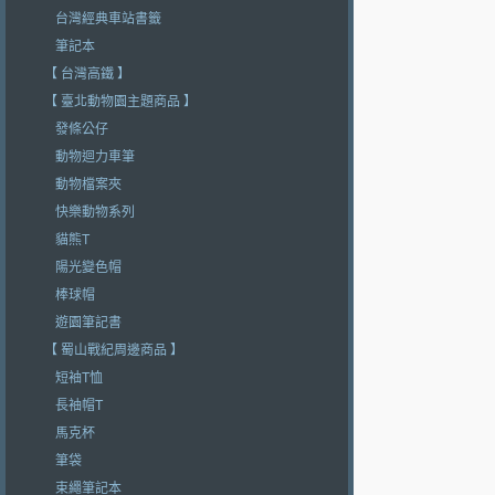
台灣經典車站書籤
筆記本
【 台灣高鐵 】
【 臺北動物園主題商品 】
發條公仔
動物迴力車筆
動物檔案夾
快樂動物系列
貓熊T
陽光變色帽
棒球帽
遊園筆記書
【 蜀山戰紀周邊商品 】
短袖T恤
長袖帽T
馬克杯
筆袋
束繩筆記本