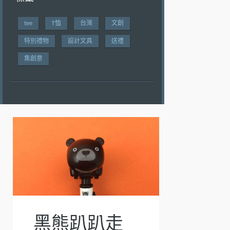
tee
T恤
台灣
文創
特別禮物
設計文具
送禮
集創意
黑熊趴趴走