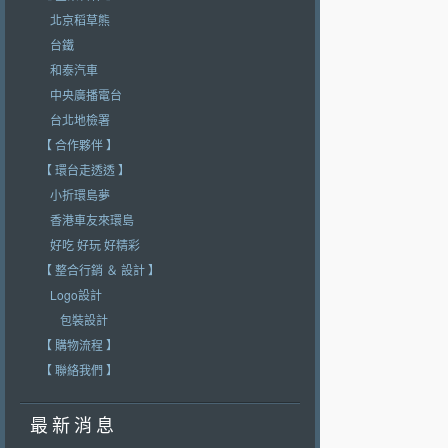
北京稻草熊
台鐵
和泰汽車
中央廣播電台
台北地檢署
【 合作夥伴 】
【 環台走透透 】
小折環島夢
香港車友來環島
好吃 好玩 好精彩
【 整合行銷 ＆ 設計 】
Logo設計
包裝設計
【 購物流程 】
【 聯絡我們 】
最 新 消 息