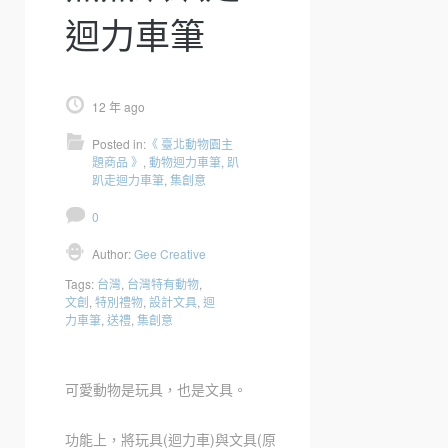
迴力車筆
12 年 ago
Posted in:
《 臺北動物園主
題商品 》
,
動物迴力車筆
,
趴
趴走迴力車筆
,
集創意
0
Author:
Gee Creative
Tags:
台灣
,
台灣特有動物
,
文創
,
特別禮物
,
設計文具
,
迴
力車筆
,
送禮
,
集創意
可愛動物是玩具，也是文具。
功能上，將玩具(迴力車)與文具(原