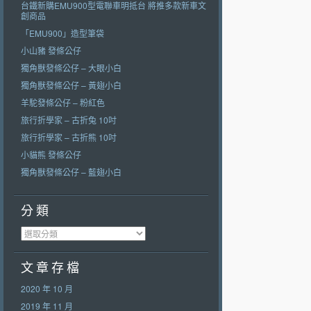
台鐵新購EMU900型電聯車明抵台 將推多款新車文
創商品
「EMU900」造型筆袋
小山豬 發條公仔
獨角獸發條公仔 – 大眼小白
獨角獸發條公仔 – 黃翅小白
羊駝發條公仔 – 粉紅色
旅行折學家 – 古折兔 10吋
旅行折學家 – 古折熊 10吋
小貓熊 發條公仔
獨角獸發條公仔 – 藍翅小白
分 類
分 類
文 章 存 檔
2020 年 10 月
2019 年 11 月