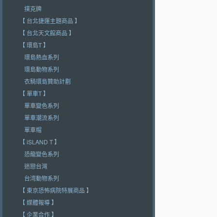
撲克牌
【 台北捷運主題商品 】
【 台北天文館商品 】
【 環島T 】
環島熱血系列
環島動物系列
衣騎環島贊助計劃
【 單車T 】
單車變色系列
單車潮流系列
單車帽
【 iSLAND T 】
恐龍變色系列
迷戀台灣
台湾動物系列
【 東京恐怖病院特展商品 】
【 媒體報導 】
【 企業合作 】